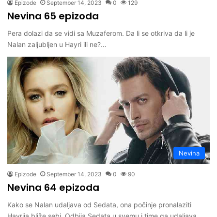
Epizode
September 14, 2023
0
129
Nevina 65 epizoda
Pera dolazi da se vidi sa Muzaferom. Da li se otkriva da li je
Nalan zaljubljen u Hayri ili ne?…
Nevina
Epizode
September 14, 2023
0
90
Nevina 64 epizoda
Kako se Nalan udaljava od Sedata, ona počinje pronalaziti
Hayrija bliže sebi. Odbija Sedata u svemu i time ga udaljava…