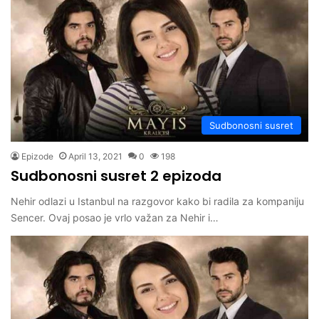
Sudbonosni susret
Epizode
April 13, 2021
0
198
Sudbonosni susret 2 epizoda
Nehir odlazi u Istanbul na razgovor kako bi radila za kompaniju
Sencer. Ovaj posao je vrlo važan za Nehir i…