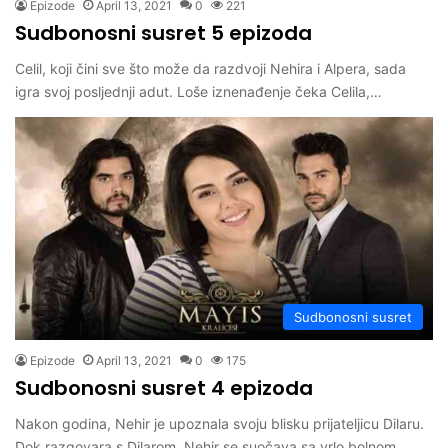
Epizode
April 13, 2021
0
221
Sudbonosni susret 5 epizoda
Celil, koji čini sve što može da razdvoji Nehira i Alpera, sada
igra svoj posljednji adut. Loše iznenađenje čeka Celila,…
Sudbonosni susret
Epizode
April 13, 2021
0
175
Sudbonosni susret 4 epizoda
Nakon godina, Nehir je upoznala svoju blisku prijateljicu Dilaru.
Dok razgovara s Dilarom, Nehir se suočava sa vrlo bolnom