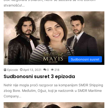
stvarnošću!…
Sudbonosni susret
Epizode
April 13, 2021
0
218
Sudbonosni susret 3 epizoda
Nehir nije mogla proći razgovor sa kompanijom SMDR Shipping
zbog Bore. Međutim, Oğuz, koji je nadzornik u SMDR Maritime
Company…