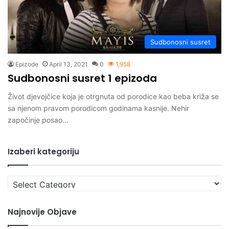
Sudbonosni susret
Epizode
April 13, 2021
0
1,958
Sudbonosni susret 1 epizoda
Život djevojčice koja je otrgnuta od porodice kao beba križa se
sa njenom pravom porodicom godinama kasnije. Nehir
započinje posao…
Izaberi kategoriju
Izaberi
kategoriju
Najnovije Objave