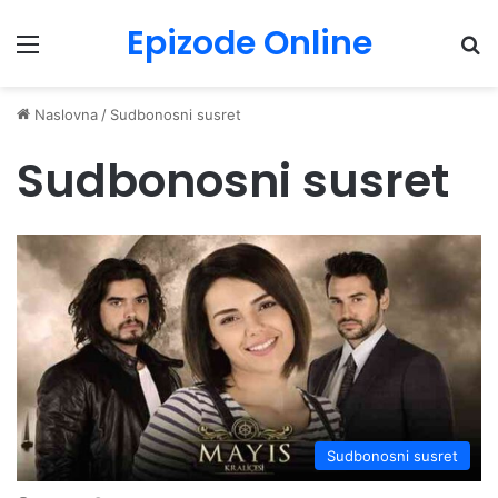
Epizode Online
Menu
Pr
Naslovna
/
Sudbonosni susret
Sudbonosni susret
Sudbonosni susret