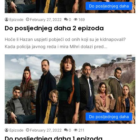
Do posljednjeg daha
Epizode
February 27, 2022
0
169
Do posljednjeg daha 2 epizoda
Hoće li Hazan uspjeti pobjeći od onih koji su je kidnapovali?
Kada policija javnog reda i mira Mihri dolazi pred…
Do posljednjeg daha
Epizode
February 27, 2022
0
211
Do posljednjeg daha 1 epizoda