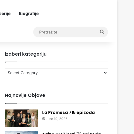
erije
Biografije
Pretražite
Izaberi kategoriju
Izaberi
kategoriju
Najnovije Objave
La Promesa 715 epizoda
June 19, 2026