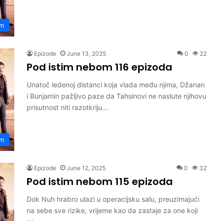
om
Epizode
June 13, 2025
0
22
Pod istim nebom 116 epizoda
Unatoč ledenoj distanci koja vlada među njima, Džanan
i Bunjamin pažljivo paze da Tahsinovi ne naslute njihovu
prisutnost niti razotkriju…
om
Epizode
June 12, 2025
0
32
Pod istim nebom 115 epizoda
Dok Nuh hrabro ulazi u operacijsku salu, preuzimajući
na sebe sve rizike, vrijeme kao da zastaje za one koji