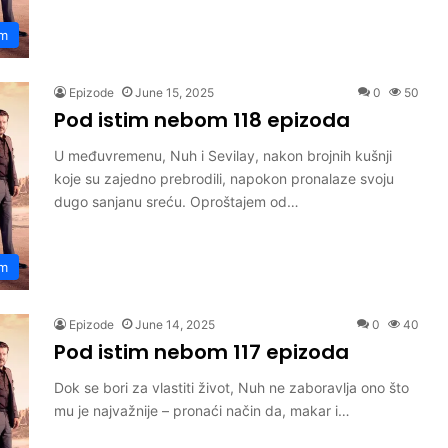
om
Epizode
June 15, 2025
0
50
Pod istim nebom 118 epizoda
U međuvremenu, Nuh i Sevilay, nakon brojnih kušnji
koje su zajedno prebrodili, napokon pronalaze svoju
dugo sanjanu sreću. Oproštajem od…
om
Epizode
June 14, 2025
0
40
Pod istim nebom 117 epizoda
Dok se bori za vlastiti život, Nuh ne zaboravlja ono što
mu je najvažnije – pronaći način da, makar i…