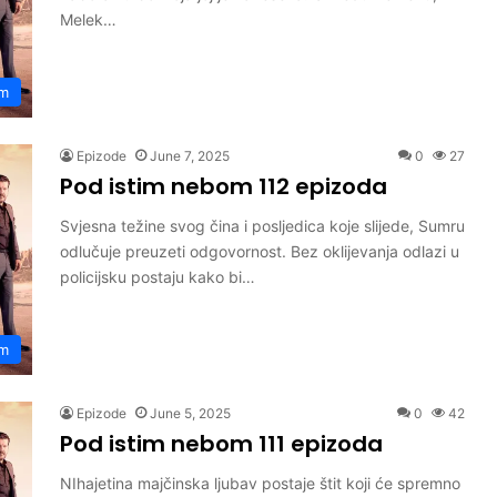
Melek…
om
Epizode
June 7, 2025
0
27
Pod istim nebom 112 epizoda
Svjesna težine svog čina i posljedica koje slijede, Sumru
odlučuje preuzeti odgovornost. Bez oklijevanja odlazi u
policijsku postaju kako bi…
om
Epizode
June 5, 2025
0
42
Pod istim nebom 111 epizoda
NIhajetina majčinska ljubav postaje štit koji će spremno