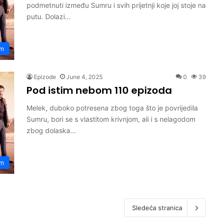
podmetnuti između Sumru i svih prijetnji koje joj stoje na
putu. Dolazi…
om
Epizode
June 4, 2025
0
39
Pod istim nebom 110 epizoda
Melek, duboko potresena zbog toga što je povrijedila
Sumru, bori se s vlastitom krivnjom, ali i s nelagodom
zbog dolaska…
om
Sledeća stranica