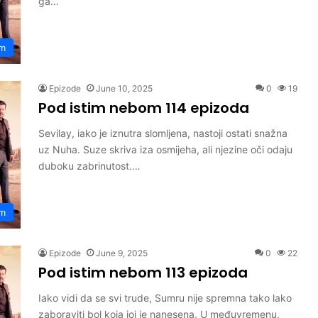
ga…
om
Epizode
June 10, 2025
0
19
Pod istim nebom 114 epizoda
Sevilay, iako je iznutra slomljena, nastoji ostati snažna
uz Nuha. Suze skriva iza osmijeha, ali njezine oči odaju
duboku zabrinutost.…
om
Epizode
June 9, 2025
0
22
Pod istim nebom 113 epizoda
Iako vidi da se svi trude, Sumru nije spremna tako lako
zaboraviti bol koja joj je nanesena. U međuvremenu,