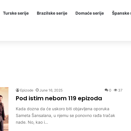
Turske serije
Brazilske serije
Domaće serije
Španske s
Epizode
June 16, 2025
0
37
Pod istim nebom 119 epizoda
Kada dozna da će uskoro biti objavljena oporuka
Sameta Šansalana, u njemu se ponovno rađa tračak
nade. No, kao i…