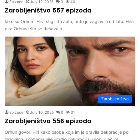
Epizode
July 12, 2025
0
40
Zarobljeništvo 557 epizoda
Iako su Orhun i Hira stigli do auta, auto je zaglavilo u blatu. Hira
pita Orhuna šta se dešava a…
Zarobljeništvo
Epizode
July 10, 2025
0
31
Zarobljeništvo 556 epizoda
Orhun govori Hiri kako osoba koja im je pravila dekoracije po
zidovima u sobama nije uradio dekoraciju u sobi dječijoj…