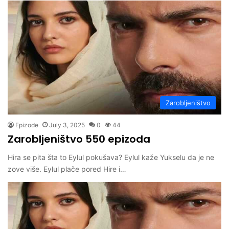
Zarobljeništvo
Epizode
July 3, 2025
0
44
Zarobljeništvo 550 epizoda
Hira se pita šta to Eylul pokušava? Eylul kaže Yukselu da je ne
zove više. Eylul plače pored Hire i…