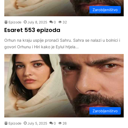
Zarobljeništvo
Epizode
July 8, 2025
0
32
Esaret 553 epizoda
Orhun na kraju uspije pronaći Sahru. Sahra se nalazi u bolnici i
govori Orhunu i Hiri kako je Eylul htjela…
Zarobljeništvo
Epizode
July 5, 2025
0
26