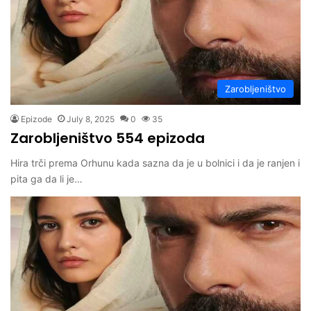
Zarobljeništvo
Epizode
July 8, 2025
0
35
Zarobljeništvo 554 epizoda
Hira trči prema Orhunu kada sazna da je u bolnici i da je ranjen i
pita ga da li je…