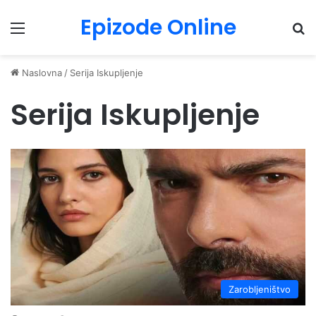
Epizode Online
Menu
Pr
Naslovna
/
Serija Iskupljenje
Serija Iskupljenje
Zarobljeništvo