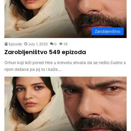
Zarobljeništvo
Epizode
July 1, 2025
0
19
Zarobljeništvo 549 epizoda
Orhun koji leži pored Hire u krevetu shvata da se nešto čudno s
njom dešava pa joj to i kaže.…