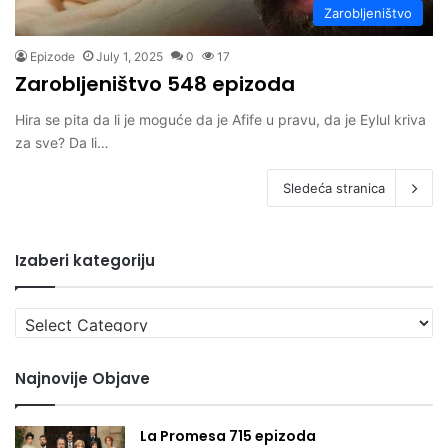
Zarobljeništvo
Epizode
July 1, 2025
0
17
Zarobljeništvo 548 epizoda
Hira se pita da li je moguće da je Afife u pravu, da je Eylul kriva
za sve? Da li…
Sledeća stranica
Izaberi kategoriju
Izaberi
kategoriju
Najnovije Objave
La Promesa 715 epizoda