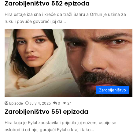
Zarobljeništvo 552 epizoda
Hira ustaje iza sna i kreće da traži Sahru a Orhun je uzima za
ruku i povuče govoreći joj da…
Zarobljeništvo
Epizode
July 4, 2025
0
24
Zarobljeništvo 551 epizoda
Hira koju je Eylul zaustavila i prijetila joj nožem, uspije se
osloboditi od nje, gurajući Eylul u kraj i tako…