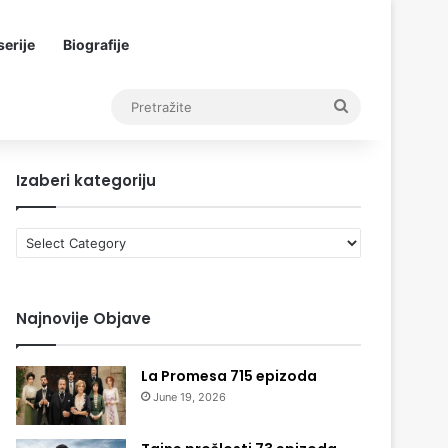
erije
Biografije
Pretražite
Izaberi kategoriju
Izaberi
kategoriju
Najnovije Objave
La Promesa 715 epizoda
June 19, 2026