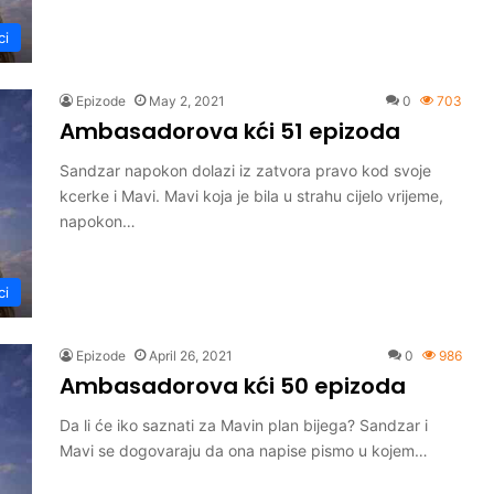
ci
Epizode
May 2, 2021
0
703
Ambasadorova kći 51 epizoda
Sandzar napokon dolazi iz zatvora pravo kod svoje
kcerke i Mavi. Mavi koja je bila u strahu cijelo vrijeme,
napokon…
ci
Epizode
April 26, 2021
0
986
Ambasadorova kći 50 epizoda
Da li će iko saznati za Mavin plan bijega? Sandzar i
Mavi se dogovaraju da ona napise pismo u kojem…