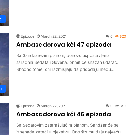
ci
Epizode
March 22, 2021
0
820
Ambasadorova kći 47 epizoda
Sa Sandžarevim planom, ponovo uspostavljena
saradnja Sedata i Guvena, primit će snažan udarac.
Shodno tome, oni razmišljaju da pridodaju među…
ci
Epizode
March 22, 2021
0
392
Ambasadorova kći 46 epizoda
Sa Sedatovim zastrašujućim planom, Sandžar će se
iznenada zateći u bjekstvu. Ono što mu daje najveću