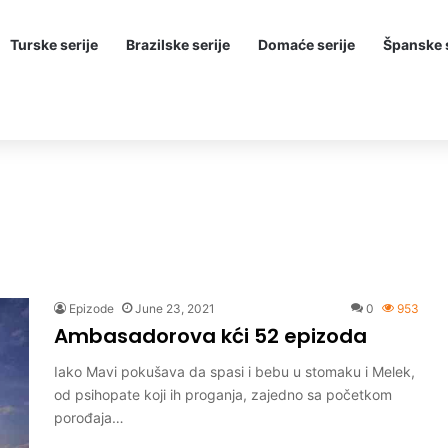
Turske serije
Brazilske serije
Domaće serije
Španske s
Epizode
June 23, 2021
0
953
Ambasadorova kći 52 epizoda
Iako Mavi pokušava da spasi i bebu u stomaku i Melek,
od psihopate koji ih proganja, zajedno sa početkom
porođaja…