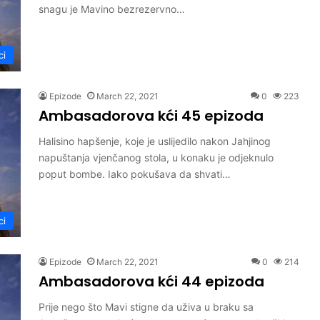
snagu je Mavino bezrezervno…
ci
Epizode
March 22, 2021
0
223
Ambasadorova kći 45 epizoda
Halisino hapšenje, koje je uslijedilo nakon Jahjinog
napuštanja vjenčanog stola, u konaku je odjeknulo
poput bombe. Iako pokušava da shvati…
ci
Epizode
March 22, 2021
0
214
Ambasadorova kći 44 epizoda
Prije nego što Mavi stigne da uživa u braku sa