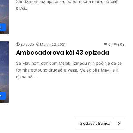
Sandžarom, na nju će se, poput noćne more, obrušiti
bivši…
ci
Epizode
March 22, 2021
0
308
Ambasadorova kći 43 epizoda
Sa Mavinom otmicom Melek, između njih počinje da se
formira potpuno drugačija veza. Melek pita Mavi je li
njene oči…
ci
Sledeća stranica