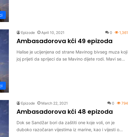
ci
Epizode
April 10, 2021
0
1,361
Ambasadorova kći 49 epizoda
Halise je ucijenjena od strane Mavinog bivseg muza koji
joj prijeti da sprijeci da se Mavino dijete rodi. Mavi se…
ci
Epizode
March 22, 2021
0
794
Ambasadorova kći 48 epizoda
Dok se Sandžar bori da zaštiti one koje voli, on je
duboko razočaran vijestima iz marine, kao i vijesti o…