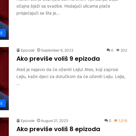
očajna bježi sa svadbe. Hodajući ulicama plače
prisjećajući se šta je…
iš
Epizode
September 6, 2023
0
202
Ako previše voliš 9 epizoda
Ateš je najavio da će oženiti Lejlu! Ates, koji zaprosi
Lejlu, kaže djeci za doručkom da će oženiti Lejlu. Lejla,
…
iš
Epizode
August 21, 2023
0
1,016
Ako previše voliš 8 epizoda