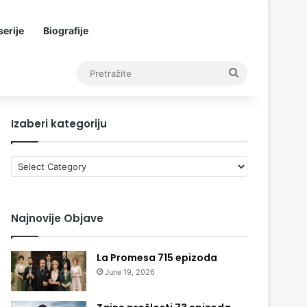
erije
Biografije
Pretražite
Izaberi kategoriju
Izaberi
kategoriju
Najnovije Objave
La Promesa 715 epizoda
June 19, 2026