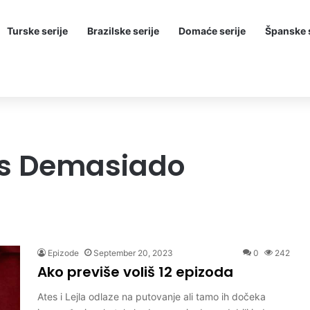
Turske serije
Brazilske serije
Domaće serije
Španske s
as Demasiado
Epizode
September 20, 2023
0
242
Ako previše voliš 12 epizoda
Ates i Lejla odlaze na putovanje ali tamo ih dočeka