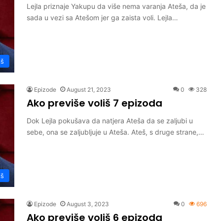
Lejla priznaje Yakupu da više nema varanja Ateša, da je
sada u vezi sa Atešom jer ga zaista voli. Lejla…
iš
Epizode
August 21, 2023
0
328
Ako previše voliš 7 epizoda
Dok Lejla pokušava da natjera Ateša da se zaljubi u
sebe, ona se zaljubljuje u Ateša. Ateš, s druge strane,…
iš
Epizode
August 3, 2023
0
696
Ako previše voliš 6 epizoda