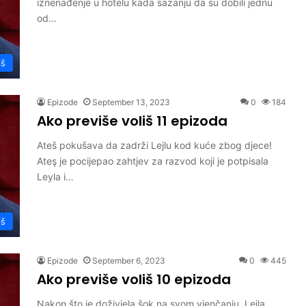
iznenađenje u hotelu kada sazanju da su dobili jednu
od…
iš
Epizode
September 13, 2023
0
184
Ako previše voliš 11 epizoda
Ateš pokušava da zadrži Lejlu kod kuće zbog djece!
Ateş je pocijepao zahtjev za razvod koji je potpisala
Leyla i…
iš
Epizode
September 6, 2023
0
445
Ako previše voliš 10 epizoda
Nakon što je doživjela šok na svom vjenčanju, Lejla