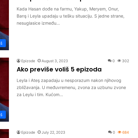
Kada Hasan dođe na farmu, Yakup, Meryem, Onur,
Barış i Leyla upadaju u tešku situaciju. S jedne strane,
nesuglasice između…
iš
Epizode
August 3, 2023
0
302
Ako previše voliš 5 epizoda
Leyla i Ateş zapadaju u nesporazum nakon njihovog
zbližavanja. U međuvremenu, zvona za uzbunu zvone
za Leylu i tim. Kućom…
iš
Epizode
July 22, 2023
0
684