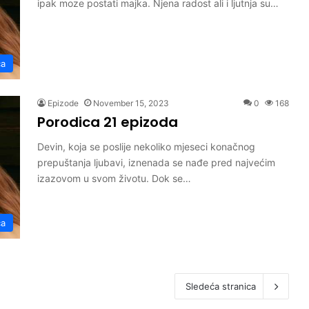
ipak moze postati majka. Njena radost ali i ljutnja su…
ca
Epizode
November 15, 2023
0
168
Porodica 21 epizoda
Devin, koja se poslije nekoliko mjeseci konačnog
prepuštanja ljubavi, iznenada se nađe pred najvećim
izazovom u svom životu. Dok se…
ca
Sledeća stranica