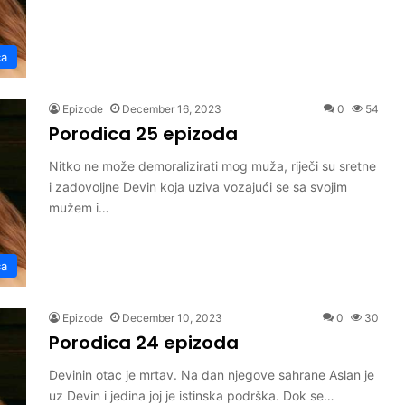
ca
Epizode
December 16, 2023
0
54
Porodica 25 epizoda
Nitko ne može demoralizirati mog muža, riječi su sretne
i zadovoljne Devin koja uziva vozajući se sa svojim
mužem i…
ca
Epizode
December 10, 2023
0
30
Porodica 24 epizoda
Devinin otac je mrtav. Na dan njegove sahrane Aslan je
uz Devin i jedina joj je istinska podrška. Dok se…