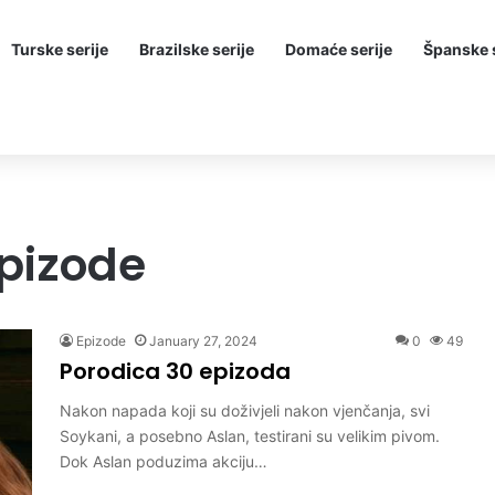
Turske serije
Brazilske serije
Domaće serije
Španske s
epizode
Epizode
January 27, 2024
0
49
Porodica 30 epizoda
Nakon napada koji su doživjeli nakon vjenčanja, svi
Soykani, a posebno Aslan, testirani su velikim pivom.
Dok Aslan poduzima akciju…