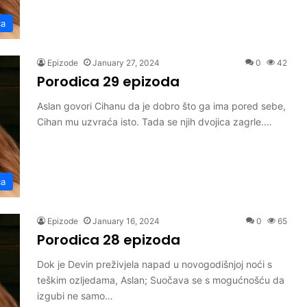
ca
Epizode
January 27, 2024
0
42
Porodica 29 epizoda
Aslan govori Cihanu da je dobro što ga ima pored sebe,
Cihan mu uzvraća isto. Tada se njih dvojica zagrle.…
ca
Epizode
January 16, 2024
0
65
Porodica 28 epizoda
Dok je Devin preživjela napad u novogodišnjoj noći s
teškim ozljedama, Aslan; Suočava se s mogućnošću da
izgubi ne samo…