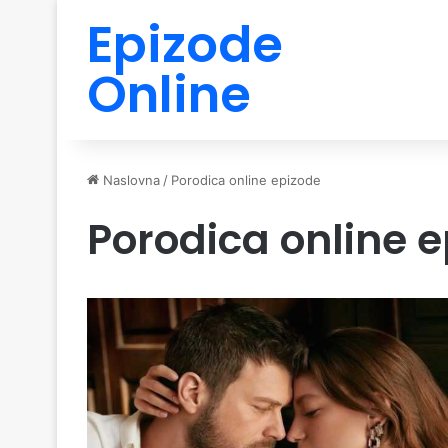
Epizode
Online
Naslovna
/
Porodica online epizode
Porodica online 