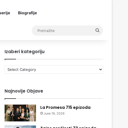
erije
Biografije
Pretražite
Izaberi kategoriju
Izaberi
kategoriju
Najnovije Objave
La Promesa 715 epizoda
June 19, 2026