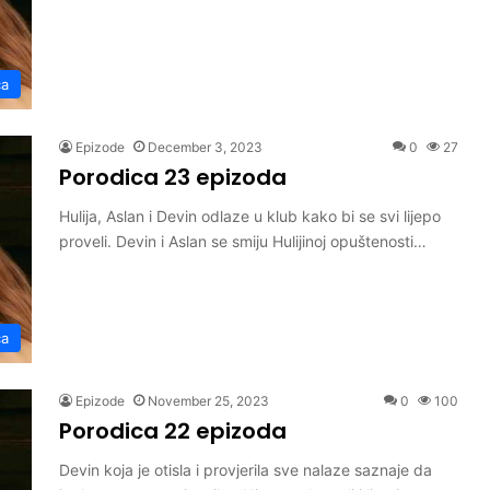
ca
Epizode
December 3, 2023
0
27
Porodica 23 epizoda
Hulija, Aslan i Devin odlaze u klub kako bi se svi lijepo
proveli. Devin i Aslan se smiju Hulijinoj opuštenosti…
ca
Epizode
November 25, 2023
0
100
Porodica 22 epizoda
Devin koja je otisla i provjerila sve nalaze saznaje da