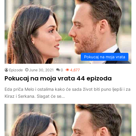
Pokucaj na moja vrata
Epizode
June 30, 2021
0
4,677
Pokucaj na moja vrata 44 epizoda
Eda priča Melo i ostalima kako će sada život biti puno ljepši i za
Kiraz i Serkana. Slagat će se…