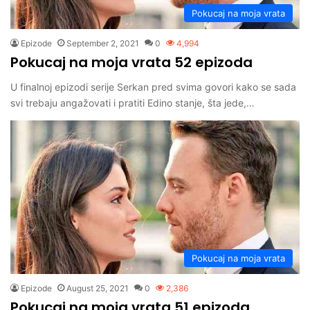
Pokucaj na moja vrata
Epizode
September 2, 2021
0
4,994
Pokucaj na moja vrata 52 epizoda
U finalnoj epizodi serije Serkan pred svima govori kako se sada
svi trebaju angažovati i pratiti Edino stanje, šta jede,…
Pokucaj na moja vrata
Epizode
August 25, 2021
0
2,386
Pokucaj na moja vrata 51 epizoda