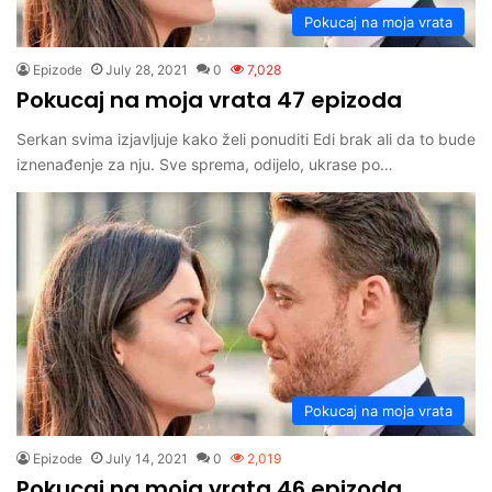
Pokucaj na moja vrata
Epizode
July 28, 2021
0
7,028
Pokucaj na moja vrata 47 epizoda
Serkan svima izjavljuje kako želi ponuditi Edi brak ali da to bude
iznenađenje za nju. Sve sprema, odijelo, ukrase po…
Pokucaj na moja vrata
Epizode
July 14, 2021
0
2,019
Pokucaj na moja vrata 46 epizoda