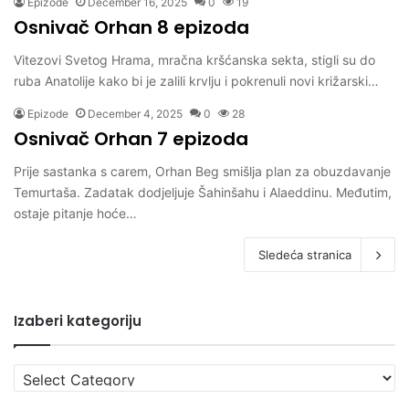
Epizode
December 16, 2025
0
19
Osnivač Orhan 8 epizoda
Vitezovi Svetog Hrama, mračna kršćanska sekta, stigli su do
ruba Anatolije kako bi je zalili krvlju i pokrenuli novi križarski…
Epizode
December 4, 2025
0
28
Osnivač Orhan 7 epizoda
Prije sastanka s carem, Orhan Beg smišlja plan za obuzdavanje
Temurtaša. Zadatak dodjeljuje Šahinšahu i Alaeddinu. Međutim,
ostaje pitanje hoće…
Sledeća stranica
Izaberi kategoriju
Izaberi
kategoriju