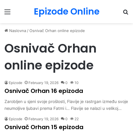
Epizode Online
Menu
Pr
Naslovna
/
Osnivač Orhan online epizode
Osnivač Orhan
online epizode
Epizode
February 19, 2026
0
10
Osnivač Orhan 16 epizoda
Zarobljen u sjeni svoje prošlosti, Flavije je rastrgan između svoje
neumoljive ljubavi prema Fatmi i… Flavije se nalazi u velikoj…
Epizode
February 19, 2026
0
22
Osnivač Orhan 15 epizoda