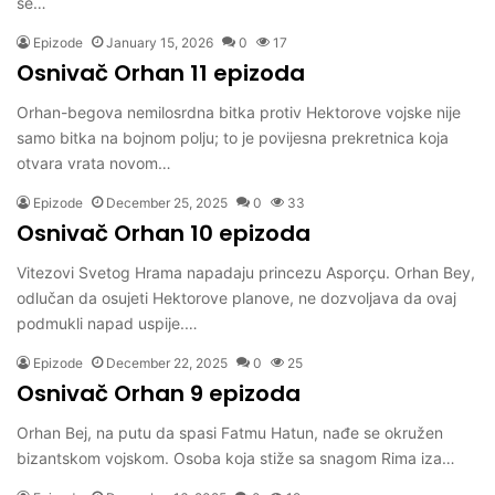
se…
Epizode
January 15, 2026
0
17
Osnivač Orhan 11 epizoda
Orhan-begova nemilosrdna bitka protiv Hektorove vojske nije
samo bitka na bojnom polju; to je povijesna prekretnica koja
otvara vrata novom…
Epizode
December 25, 2025
0
33
Osnivač Orhan 10 epizoda
Vitezovi Svetog Hrama napadaju princezu Asporçu. Orhan Bey,
odlučan da osujeti Hektorove planove, ne dozvoljava da ovaj
podmukli napad uspije.…
Epizode
December 22, 2025
0
25
Osnivač Orhan 9 epizoda
Orhan Bej, na putu da spasi Fatmu Hatun, nađe se okružen
bizantskom vojskom. Osoba koja stiže sa snagom Rima iza…