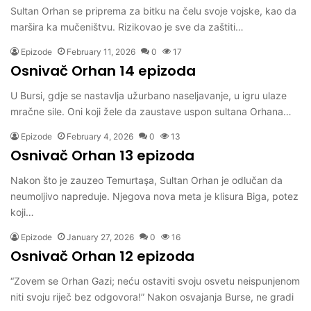
Sultan Orhan se priprema za bitku na čelu svoje vojske, kao da
maršira ka mučeništvu. Rizikovao je sve da zaštiti…
Epizode
February 11, 2026
0
17
Osnivač Orhan 14 epizoda
U Bursi, gdje se nastavlja užurbano naseljavanje, u igru ulaze
mračne sile. Oni koji žele da zaustave uspon sultana Orhana…
Epizode
February 4, 2026
0
13
Osnivač Orhan 13 epizoda
Nakon što je zauzeo Temurtaşa, Sultan Orhan je odlučan da
neumoljivo napreduje. Njegova nova meta je klisura Biga, potez
koji…
Epizode
January 27, 2026
0
16
Osnivač Orhan 12 epizoda
“Zovem se Orhan Gazi; neću ostaviti svoju osvetu neispunjenom
niti svoju riječ bez odgovora!” Nakon osvajanja Burse, ne gradi