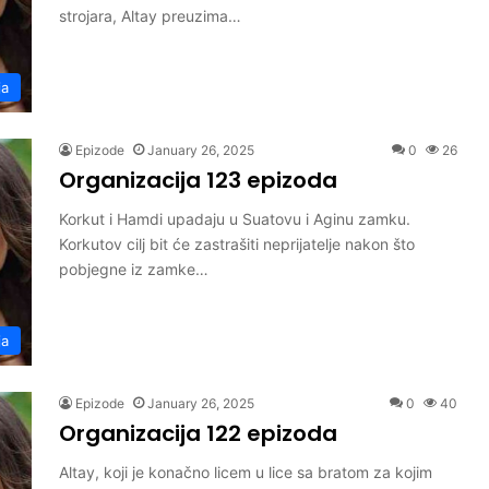
strojara, Altay preuzima…
ja
Epizode
January 26, 2025
0
26
Organizacija 123 epizoda
Korkut i Hamdi upadaju u Suatovu i Aginu zamku.
Korkutov cilj bit će zastrašiti neprijatelje nakon što
pobjegne iz zamke…
ja
Epizode
January 26, 2025
0
40
Organizacija 122 epizoda
Altay, koji je konačno licem u lice sa bratom za kojim