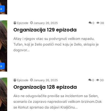
ja
Epizode
January 26, 2025
0
38
Organizacija 129 epizoda
Altay i njegov otac su podvrgnuti velikom napadu.
Tufan, koji je želio postići moć koju je želio, sklopio je
dogovor…
ja
Epizode
January 26, 2025
0
30
Organizacija 128 epizoda
Ako ne odugovlačite previše sa incidentom sa Selen,
scenario će zapravo napredovati velikom brzinom.Dok
se Korkut spremao da objavi Kraljičinu…