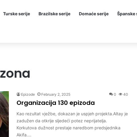
Turske serije
Brazilske serije
Domaće serije
Španske s
ezona
Epizode
February 2, 2025
0
40
Organizacija 130 epizoda
Kao rezultat vježbe, dokazan je uspjeh projekta.Altay je
zadužen da otkrije sljedeći potez neprijatelja.
Korkutova dužnost prestaje naredbom predsjednika
Akifa.…