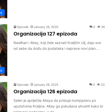
ja
Epizode
January 26, 2025
0
36
Organizacija 127 epizoda
Neslihan i Altay, koji žele saznati Kraljičin cilj, daju sve
od sebe da dođu do podataka i naprave novi plan.…
ja
Epizode
January 26, 2025
0
33
Organizacija 126 epizoda
Selen je spriječila Altaya da pristupi kompjuteru po
uputstvima Kraljice. Altay ga pokušava uhvatiti kako bi
pristupio podacima, a da…