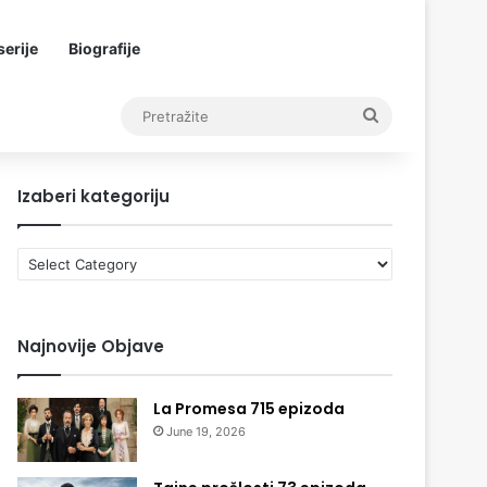
erije
Biografije
Pretražite
Izaberi kategoriju
Izaberi
kategoriju
Najnovije Objave
La Promesa 715 epizoda
June 19, 2026