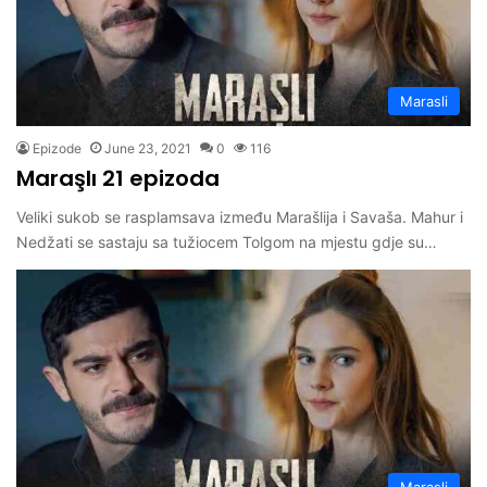
Marasli
Epizode
June 23, 2021
0
116
Maraşlı 21 epizoda
Veliki sukob se rasplamsava između Marašlija i Savaša. Mahur i
Nedžati se sastaju sa tužiocem Tolgom na mjestu gdje su…
Marasli