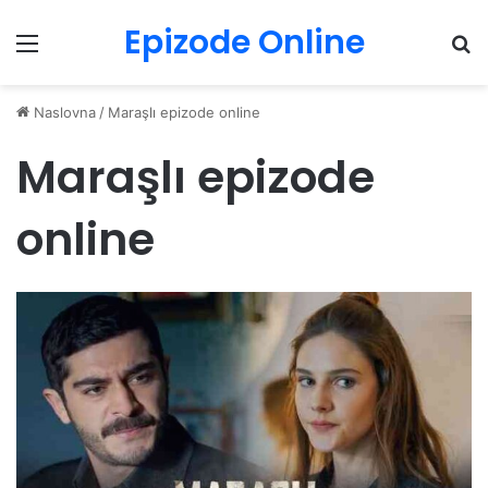
Epizode Online
Menu
Pr
Naslovna
/
Maraşlı epizode online
Maraşlı epizode
online