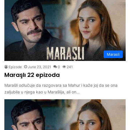
Marasli
Epizode
June 23, 2021
0
241
Maraşlı 22 epizoda
Marašli odlučuje da razgovara sa Mahur i kaže joj da se ona
zaljubila u njega kao u Marašlija, ali on…