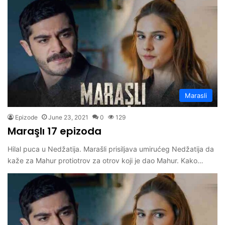
Marasli
Epizode
June 23, 2021
0
129
Maraşlı 17 epizoda
Hilal puca u Nedžatija. Marašli prisiljava umirućeg Nedžatija da
kaže za Mahur protiotrov za otrov koji je dao Mahur. Kako…