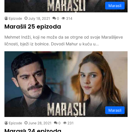
Marasli
Epizode
July 18, 2021
0
314
Marašli 25 epizoda
Mehmet Indži, koji ne može da se otrgne od svoje Marašlijeve
ličnosti, bježi iz bolnice. Dovodi Mahur u kuću u…
Marasli
Epizode
June 28, 2021
0
231
Maraşlı 24 epizoda