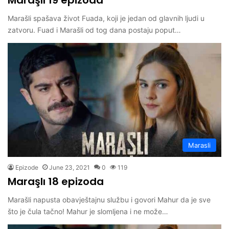
Maraşlı 19 epizoda
Marašli spašava život Fuada, koji je jedan od glavnih ljudi u
zatvoru. Fuad i Marašli od tog dana postaju poput…
Marasli
Epizode
June 23, 2021
0
119
Maraşlı 18 epizoda
Marašli napusta obavještajnu službu i govori Mahur da je sve
što je čula tačno! Mahur je slomljena i ne može…