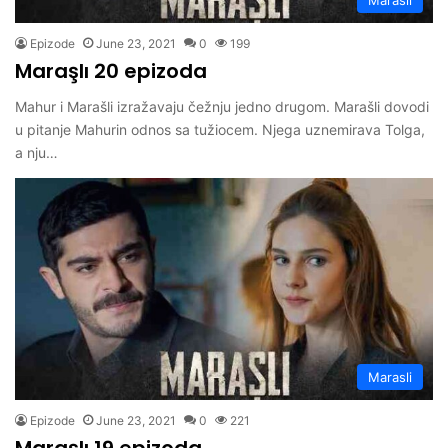
Epizode
June 23, 2021
0
199
Maraşlı 20 epizoda
Mahur i Marašli izražavaju čežnju jedno drugom. Marašli dovodi
u pitanje Mahurin odnos sa tužiocem. Njega uznemirava Tolga,
a nju…
Marasli
Epizode
June 23, 2021
0
221