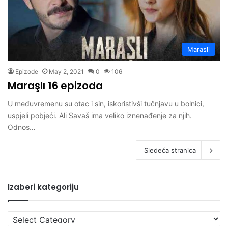
Marasli
Epizode
May 2, 2021
0
106
Maraşlı 16 epizoda
U međuvremenu su otac i sin, iskoristivši tučnjavu u bolnici,
uspjeli pobjeći. Ali Savaš ima veliko iznenađenje za njih.
Odnos…
Sledeća stranica
Izaberi kategoriju
Izaberi
kategoriju