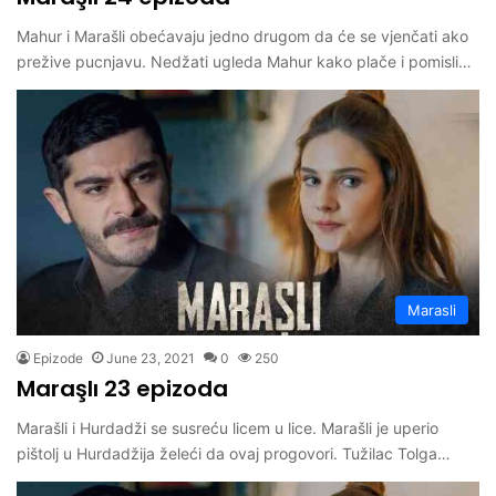
Mahur i Marašli obećavaju jedno drugom da će se vjenčati ako
prežive pucnjavu. Nedžati ugleda Mahur kako plače i pomisli…
Marasli
Epizode
June 23, 2021
0
250
Maraşlı 23 epizoda
Marašli i Hurdadži se susreću licem u lice. Marašli je uperio
pištolj u Hurdadžija želeći da ovaj progovori. Tužilac Tolga…