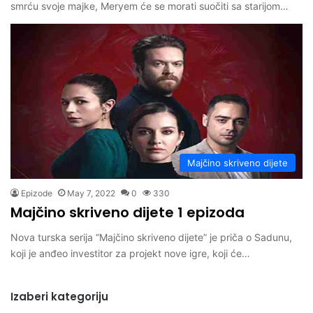
smrću svoje majke, Meryem će se morati suočiti sa starijom…
Majčino skriveno dijete
Epizode
May 7, 2022
0
330
Majčino skriveno dijete 1 epizoda
Nova turska serija “Majčino skriveno dijete” je priča o Sadunu,
koji je anđeo investitor za projekt nove igre, koji će…
Izaberi kategoriju