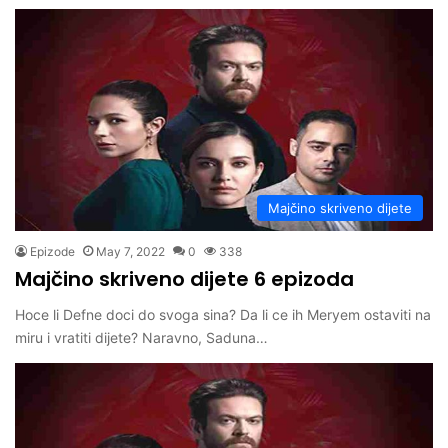
Majčino skriveno dijete
Epizode
May 7, 2022
0
338
Majčino skriveno dijete 6 epizoda
Hoce li Defne doci do svoga sina? Da li ce ih Meryem ostaviti na
miru i vratiti dijete? Naravno, Saduna…