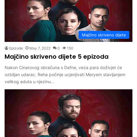
Majčino skriveno dijete
Epizode
May 7, 2022
0
150
Majčino skriveno dijete 5 epizoda
Nakon Cinarovog obračuna s Defne, veza para doživjet će
ozbiljan udarac. Reha počinje ucjenjivati ​​Meryem stavljanjem
velikog aduta u njezinu…