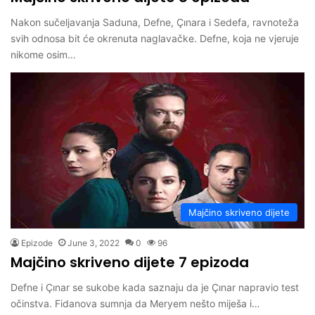
Nakon sučeljavanja Saduna, Defne, Çınara i Sedefa, ravnoteža
svih odnosa bit će okrenuta naglavačke. Defne, koja ne vjeruje
nikome osim…
Majčino skriveno dijete
Epizode
June 3, 2022
0
96
Majčino skriveno dijete 7 epizoda
Defne i Çınar se sukobe kada saznaju da je Çınar napravio test
očinstva. Fidanova sumnja da Meryem nešto miješa i…