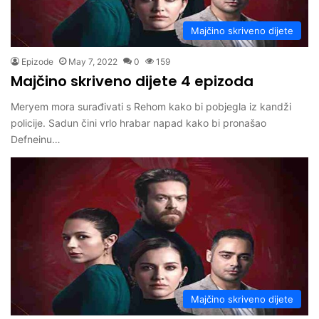
Majčino skriveno dijete
Epizode
May 7, 2022
0
159
Majčino skriveno dijete 4 epizoda
Meryem mora surađivati ​​s Rehom kako bi pobjegla iz kandži
policije. Sadun čini vrlo hrabar napad kako bi pronašao
Defneinu…
Majčino skriveno dijete