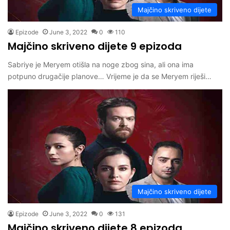
Majčino skriveno dijete
Epizode
June 3, 2022
0
110
Majčino skriveno dijete 9 epizoda
Sabriye je Meryem otišla na noge zbog sina, ali ona ima
potpuno drugačije planove… Vrijeme je da se Meryem riješi…
Majčino skriveno dijete
Epizode
June 3, 2022
0
131
Majčino skriveno dijete 8 epizoda