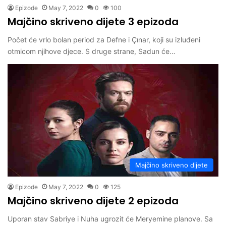
Epizode
May 7, 2022
0
100
Majčino skriveno dijete 3 epizoda
Počet će vrlo bolan period za Defne i Çınar, koji su izluđeni
otmicom njihove djece. S druge strane, Sadun će…
Majčino skriveno dijete
Epizode
May 7, 2022
0
125
Majčino skriveno dijete 2 epizoda
Uporan stav Sabriye i Nuha ugrozit će Meryemine planove. Sa