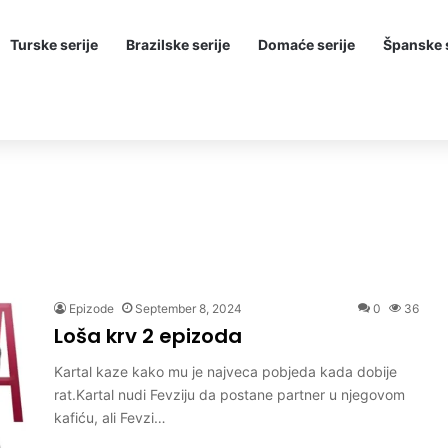
Turske serije
Brazilske serije
Domaće serije
Španske s
Epizode
September 8, 2024
0
36
Loša krv 2 epizoda
Kartal kaze kako mu je najveca pobjeda kada dobije
rat.Kartal nudi Fevziju da postane partner u njegovom
kafiću, ali Fevzi…