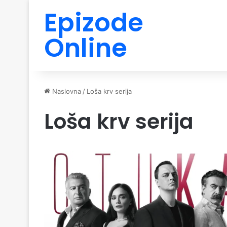
Epizode
Online
Naslovna
/
Loša krv serija
Loša krv serija