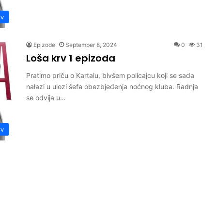
rv
Epizode
September 8, 2024
0
31
Loša krv 1 epizoda
Pratimo priču o Kartalu, bivšem policajcu koji se sada
nalazi u ulozi šefa obezbjeđenja noćnog kluba. Radnja
se odvija u…
rv