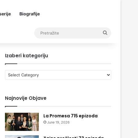
erije
Biografije
Pretražite
Izaberi kategoriju
Izaberi
kategoriju
Najnovije Objave
La Promesa 715 epizoda
June 19, 2026