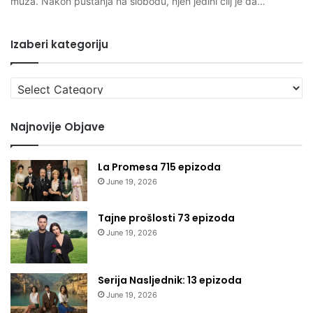
muža. Nakon puštanja na slobodu, njen jedini cilj je da…
Izaberi kategoriju
Izaberi
kategoriju
Najnovije Objave
La Promesa 715 epizoda
June 19, 2026
Tajne prošlosti 73 epizoda
June 19, 2026
Serija Nasljednik: 13 epizoda
June 19, 2026