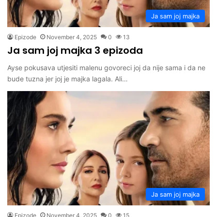
Ja sam joj majka
Epizode
November 4, 2025
0
13
Ja sam joj majka 3 epizoda
Ayse pokusava utjesiti malenu govoreci joj da nije sama i da ne
bude tuzna jer joj je majka lagala. Ali…
Ja sam joj majka
Epizode
November 4, 2025
0
15