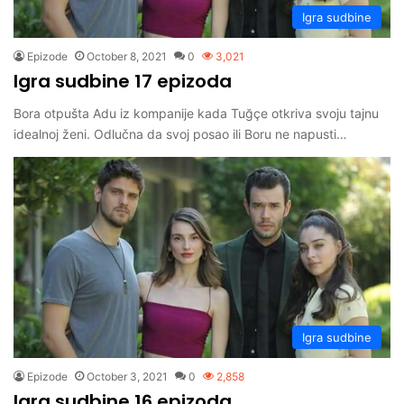
Igra sudbine
Epizode
October 8, 2021
0
3,021
Igra sudbine 17 epizoda
Bora otpušta Adu iz kompanije kada Tuğçe otkriva svoju tajnu
idealnoj ženi. Odlučna da svoj posao ili Boru ne napusti…
Igra sudbine
Epizode
October 3, 2021
0
2,858
Igra sudbine 16 epizoda