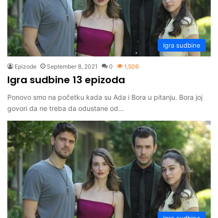
Igra sudbine
Epizode
September 8, 2021
0
1,506
Igra sudbine 13 epizoda
Ponovo smo na početku kada su Ada i Bora u pitanju. Bora joj
govori da ne treba da odustane od…
Igra sudbine