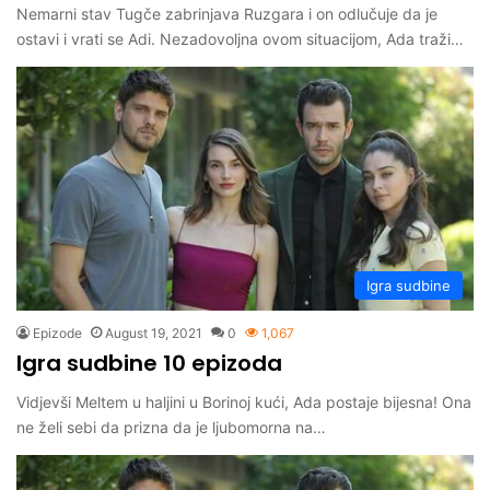
Nemarni stav Tugče zabrinjava Ruzgara i on odlučuje da je
ostavi i vrati se Adi. Nezadovoljna ovom situacijom, Ada traži…
Igra sudbine
Epizode
August 19, 2021
0
1,067
Igra sudbine 10 epizoda
Vidjevši Meltem u haljini u Borinoj kući, Ada postaje bijesna! Ona
ne želi sebi da prizna da je ljubomorna na…