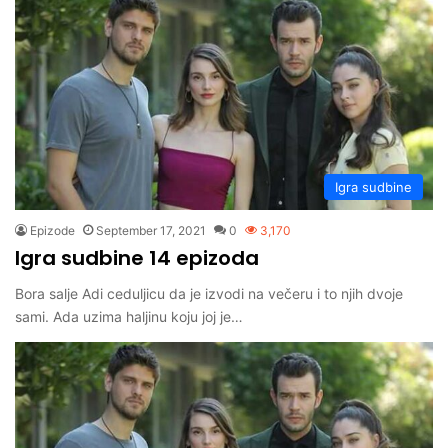
Igra sudbine
Epizode
September 17, 2021
0
3,170
Igra sudbine 14 epizoda
Bora salje Adi ceduljicu da je izvodi na večeru i to njih dvoje
sami. Ada uzima haljinu koju joj je…