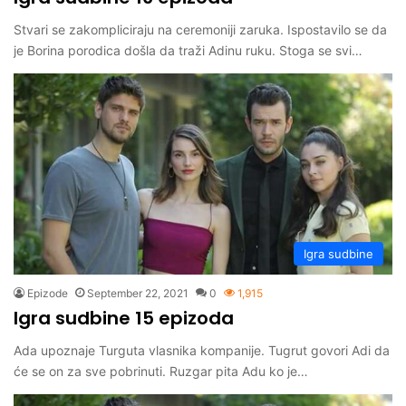
Stvari se zakompliciraju na ceremoniji zaruka. Ispostavilo se da
je Borina porodica došla da traži Adinu ruku. Stoga se svi…
Igra sudbine
Epizode
September 22, 2021
0
1,915
Igra sudbine 15 epizoda
Ada upoznaje Turguta vlasnika kompanije. Tugrut govori Adi da
će se on za sve pobrinuti. Ruzgar pita Adu ko je…