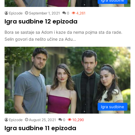
Epizode
September 1, 2021
0
4,261
Igra sudbine 12 epizoda
Bora se sastaje sa Adom i kaze da nema pojma sta da rade.
Selin govori da nešto učine za Adu…
Igra sudbine
Epizode
August 25, 2021
0
10,290
Igra sudbine 11 epizoda