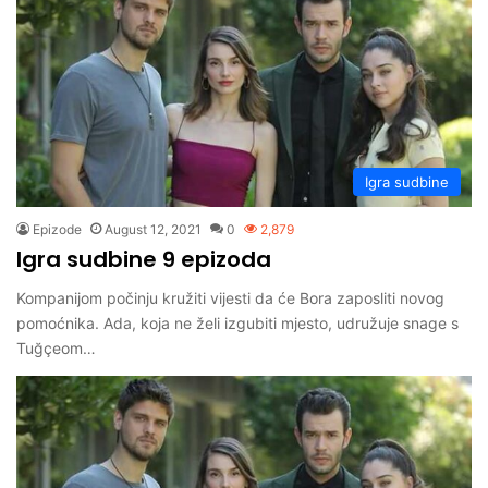
Igra sudbine
Epizode
August 12, 2021
0
2,879
Igra sudbine 9 epizoda
Kompanijom počinju kružiti vijesti da će Bora zaposliti novog
pomoćnika. Ada, koja ne želi izgubiti mjesto, udružuje snage s
Tuğçeom…