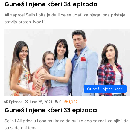
Guneš i njene kćeri 34 epizoda
Ali zaprosi Selin i pita je da li ce se udati za njega, ona pristaje i
stavlja prsten. Nazli i…
Guneš i njene kćeri
Epizode
June 25, 2021
0
1,022
Guneš i njene kćeri 33 epizoda
Selin i Ali pricaju i ona mu kaze da su izgleda saznali za njih i da
su sada oni tema.…