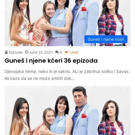
Guneš i njene kćeri
Epizode
June 25, 2021
0
1,446
Guneš i njene kćeri 36 epizoda
Djevojaka nema. neko ih je sakrio. ALi je zabrinut koliko i Savas.
Ali kaze da se ne moze smiriti dok…