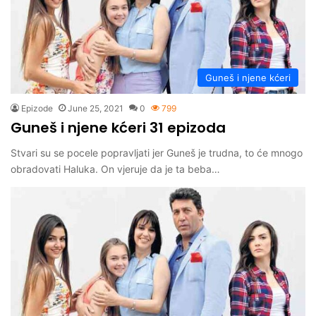
Guneš i njene kćeri
Epizode
June 25, 2021
0
799
Guneš i njene kćeri 31 epizoda
Stvari su se pocele popravljati jer Guneš je trudna, to će mnogo
obradovati Haluka. On vjeruje da je ta beba…