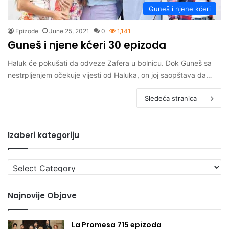
Guneš i njene kćeri
Epizode
June 25, 2021
0
1,141
Guneš i njene kćeri 30 epizoda
Haluk će pokušati da odveze Zafera u bolnicu. Dok Guneš sa
nestrpljenjem očekuje vijesti od Haluka, on joj saopštava da…
Sledeća stranica
Izaberi kategoriju
Izaberi
kategoriju
Najnovije Objave
La Promesa 715 epizoda