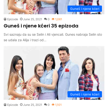
Guneš i njene kćeri
Epizode
June 25, 2021
0
1,061
Guneš i njene kćeri 35 epizoda
Svi saznaju da su se Selin i Ali vjencali. Gunes nabraja Selin sto
se udala za Alija i trazi od…
Guneš i njene kćeri
Epizode
June 25, 2021
0
1,101