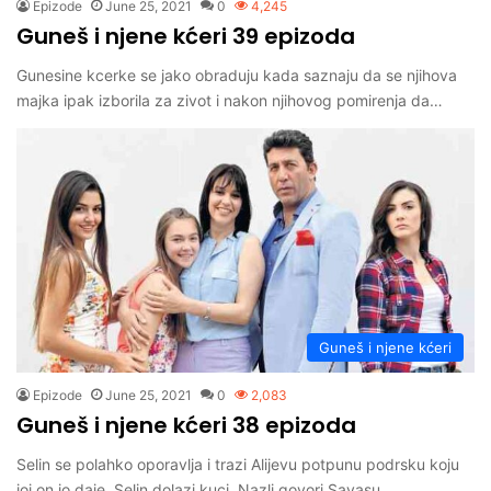
Epizode
June 25, 2021
0
4,245
Guneš i njene kćeri 39 epizoda
Gunesine kcerke se jako obraduju kada saznaju da se njihova
majka ipak izborila za zivot i nakon njihovog pomirenja da…
Guneš i njene kćeri
Epizode
June 25, 2021
0
2,083
Guneš i njene kćeri 38 epizoda
Selin se polahko oporavlja i trazi Alijevu potpunu podrsku koju
joj on io daje. Selin dolazi kuci. Nazli govori Savasu…