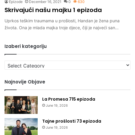
Epizode
December 16, 2021
0
630
Skrivajući našu majku 1 epizoda
Uprkos teškim traumama u prošlosti, Handan je žena puna
života. Ona je mlada majka troje djece, čiji je najveći san…
Izaberi kategoriju
Izaberi
kategoriju
Najnovije Objave
La Promesa 715 epizoda
June 19, 2026
Tajne prošlosti 73 epizoda
June 19, 2026