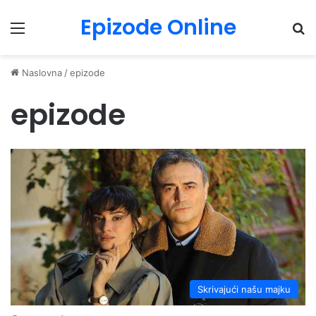
Epizode Online
Menu
Pr
Naslovna
/
epizode
epizode
Skrivajući našu majku