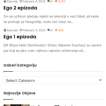
Epizode
February 5, 2023
0
3,317
Ego 2 epizoda
Svi sa uzitkom gledaju vijesti na televiziji u vezi Sibel, ali kada
se pročuje za fotografije, onda već izlazi na…
Epizode
February 5, 2023
0
948
Ego 1 epizoda
Elif (Rüya Helin Demirbulut) i Erhan (Alperen Duymaz) su vjereni
par koji se jako vole i njihovo najveće očekivanje od…
Izaberi kategoriju
Izaberi
kategoriju
Najnovije Objave