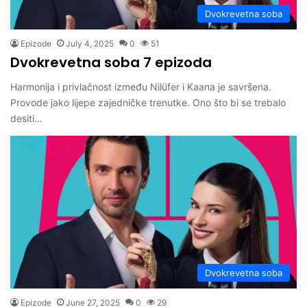
Dvokrevetna soba
Epizode
July 4, 2025
0
51
Dvokrevetna soba 7 epizoda
Harmonija i privlačnost između Nilüfer i Kaana je savršena.
Provode jako lijepe zajedničke trenutke. Ono što bi se trebalo
desiti…
Dvokrevetna soba
Epizode
June 27, 2025
0
29