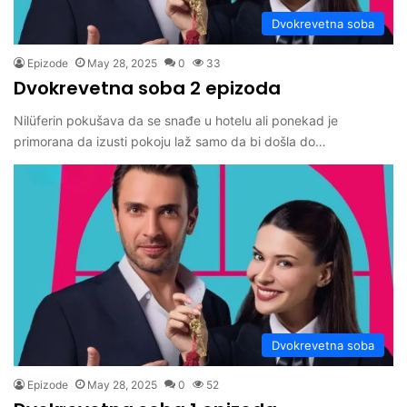
Dvokrevetna soba
Epizode
May 28, 2025
0
33
Dvokrevetna soba 2 epizoda
Nilüferin pokušava da se snađe u hotelu ali ponekad je
primorana da izusti pokoju laž samo da bi došla do…
Dvokrevetna soba
Epizode
May 28, 2025
0
52