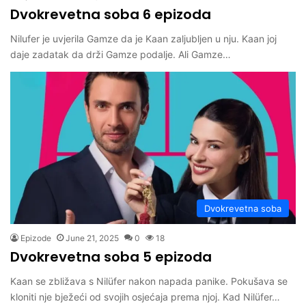
Dvokrevetna soba 6 epizoda
Nilufer je uvjerila Gamze da je Kaan zaljubljen u nju. Kaan joj
daje zadatak da drži Gamze podalje. Ali Gamze…
Dvokrevetna soba
Epizode
June 21, 2025
0
18
Dvokrevetna soba 5 epizoda
Kaan se zbližava s Nilüfer nakon napada panike. Pokušava se
kloniti nje bježeći od svojih osjećaja prema njoj. Kad Nilüfer…