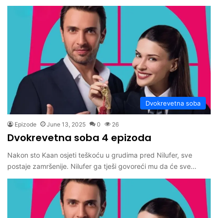
Dvokrevetna soba
Epizode
June 13, 2025
0
26
Dvokrevetna soba 4 epizoda
Nakon sto Kaan osjeti teškoću u grudima pred Nilufer, sve
postaje zamršenije. Nilufer ga tješi govoreći mu da će sve…