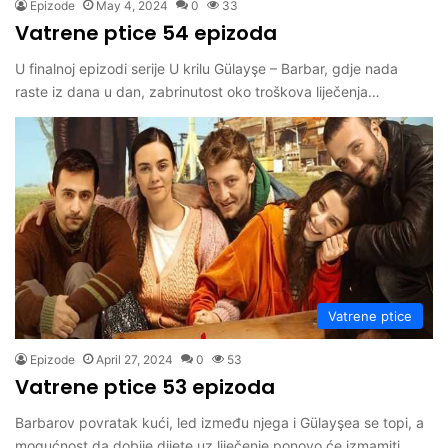
Epizode
May 4, 2024
0
33
Vatrene ptice 54 epizoda
U finalnoj epizodi serije U krilu Gülayşe – Barbar, gdje nada
raste iz dana u dan, zabrinutost oko troškova liječenja…
Vatrene ptice
Epizode
April 27, 2024
0
53
Vatrene ptice 53 epizoda
Barbarov povratak kući, led između njega i Gülayşea se topi, a
mogućnost da dobije dijete uz liječenje ponovo će izmamiti…