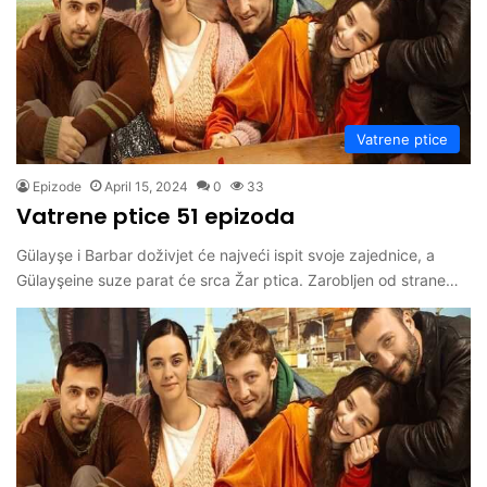
Vatrene ptice
Epizode
April 15, 2024
0
33
Vatrene ptice 51 epizoda
Gülayşe i Barbar doživjet će najveći ispit svoje zajednice, a
Gülayşeine suze parat će srca Žar ptica. Zarobljen od strane…