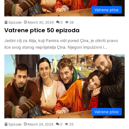
Vatrene ptice
Epizode
March 30, 2024
0
36
Vatrene ptice 50 epizoda
Jedini cilj za Alija, koji Pamira vidi pored Çina, je otkriti pravo
lice svog starog neprijatelja Çina. Njegovi impulzivni i…
Vatrene ptice
Epizode
March 24, 2024
0
35