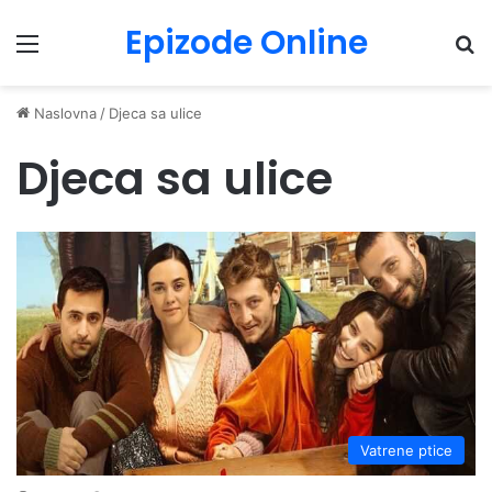
Epizode Online
Menu
Pr
Naslovna
/
Djeca sa ulice
Djeca sa ulice
Vatrene ptice