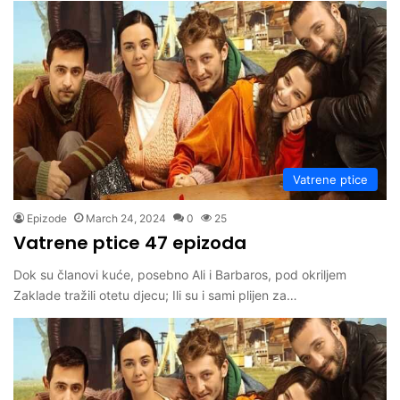
Vatrene ptice
Epizode
March 24, 2024
0
25
Vatrene ptice 47 epizoda
Dok su članovi kuće, posebno Ali i Barbaros, pod okriljem
Zaklade tražili otetu djecu; Ili su i sami plijen za…