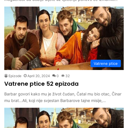
Vatrene ptice
Epizode
April 20, 2024
0
32
Vatrene ptice 52 epizoda
Barbar govori kako mu je život čudan, Čatal mu bio otac, Činar
mu brat…Ali, koji nije svjestan Barbarove tajne misije,…