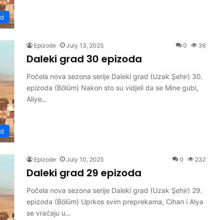
ad
Epizode
July 13, 2025
0
36
Daleki grad 30 epizoda
Počela nova sezona serije Daleki grad (Uzak Şehir) 30.
epizoda (Bölüm) Nakon sto su vidjeli da se Mine gubi,
Aliye…
ad
Epizode
July 10, 2025
0
232
Daleki grad 29 epizoda
Počela nova sezona serije Daleki grad (Uzak Şehir) 29.
epizoda (Bölüm) Uprkos svim preprekama, Cihan i Alya
se vraćaju u…