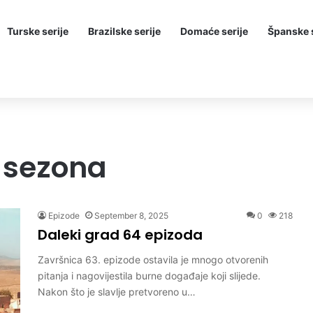
Turske serije
Brazilske serije
Domaće serije
Španske s
 sezona
Epizode
September 8, 2025
0
218
Daleki grad 64 epizoda
Završnica 63. epizode ostavila je mnogo otvorenih
pitanja i nagovijestila burne događaje koji slijede.
Nakon što je slavlje pretvoreno u…