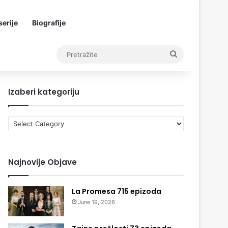
erije
Biografije
Pretražite
Izaberi kategoriju
Izaberi
kategoriju
Najnovije Objave
La Promesa 715 epizoda
June 19, 2026