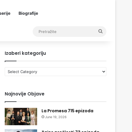
erije
Biografije
Pretražite
Izaberi kategoriju
Izaberi
kategoriju
Najnovije Objave
La Promesa 715 epizoda
June 19, 2026