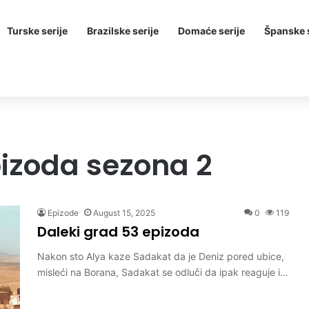
Turske serije
Brazilske serije
Domaće serije
Španske s
pizoda sezona 2
Epizode
August 15, 2025
0
119
Daleki grad 53 epizoda
Nakon sto Alya kaze Sadakat da je Deniz pored ubice,
misleći na Borana, Sadakat se odluči da ipak reaguje i…