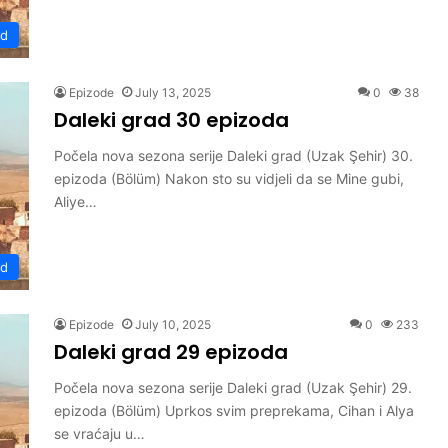
ad
Epizode
July 13, 2025
0
38
Daleki grad 30 epizoda
Počela nova sezona serije Daleki grad (Uzak Şehir) 30.
epizoda (Bölüm) Nakon sto su vidjeli da se Mine gubi,
Aliye…
ad
Epizode
July 10, 2025
0
233
Daleki grad 29 epizoda
Počela nova sezona serije Daleki grad (Uzak Şehir) 29.
epizoda (Bölüm) Uprkos svim preprekama, Cihan i Alya
se vraćaju u…