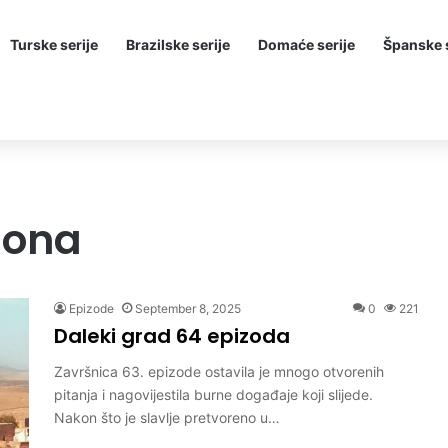
Turske serije
Brazilske serije
Domaće serije
Španske s
zona
Epizode
September 8, 2025
0
221
Daleki grad 64 epizoda
Završnica 63. epizode ostavila je mnogo otvorenih
pitanja i nagovijestila burne događaje koji slijede.
Nakon što je slavlje pretvoreno u…