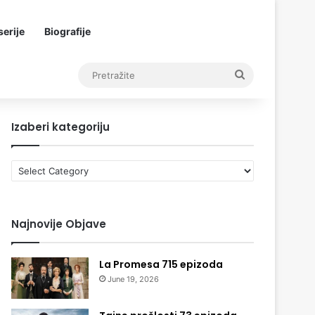
erije
Biografije
Pretražite
Izaberi kategoriju
Izaberi
kategoriju
Najnovije Objave
La Promesa 715 epizoda
June 19, 2026