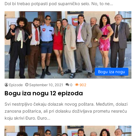
Dol bi trebao potpasti pod suparničko selo. No, to ne…
Bogu iza nogu
Epizode
September 10, 2021
0
902
Bogu iza nogu 12 epizoda
Svi nestrpljivo čekaju dolazak novog poštara. Međutim, dolazi
zanosna poštarica, ali pri dolasku doživljava prometu nesreću
koju skrivi Đuro. Đuro…