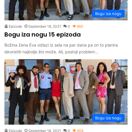
Bogu iza nogu
Epizode
September 18, 2021
0
865
Bogu iza nogu 15 epizoda
Božina žena Eva odlazi iz sela na par dana pa on to planira
iskoristiti najbolje što može. Ali, postoji problem…
Bogu iza nogu
Epizode
September 18, 2021
0
609