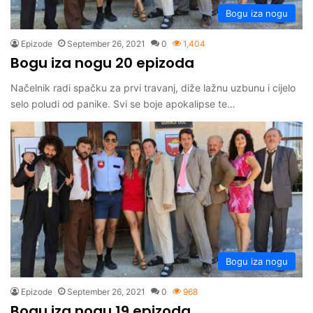
Bogu iza nogu
Epizode
September 26, 2021
0
1,404
Bogu iza nogu 20 epizoda
Načelnik radi spačku za prvi travanj, diže lažnu uzbunu i cijelo
selo poludi od panike. Svi se boje apokalipse te…
Bogu iza nogu
Epizode
September 26, 2021
0
968
Bogu iza nogu 19 epizoda