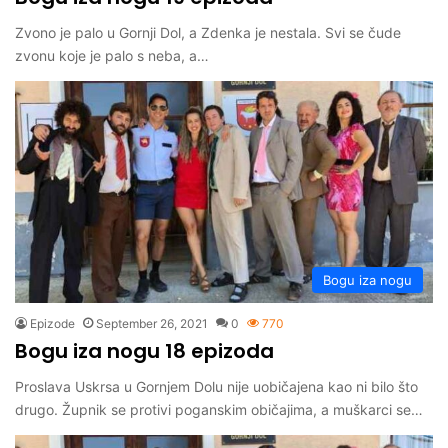
Zvono je palo u Gornji Dol, a Zdenka je nestala. Svi se čude
zvonu koje je palo s neba, a…
Bogu iza nogu
Epizode
September 26, 2021
0
770
Bogu iza nogu 18 epizoda
Proslava Uskrsa u Gornjem Dolu nije uobičajena kao ni bilo što
drugo. Župnik se protivi poganskim običajima, a muškarci se…