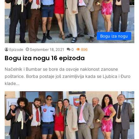
Bogu iza nogu
Epizode
September 18, 2021
0
896
Bogu iza nogu 16 epizoda
Načelnik i Bumbar se bore da osvoje naklonost zanosne
poštarice. Borba postaje još zanimljivija kada se Ljubica i Đuro
klade…