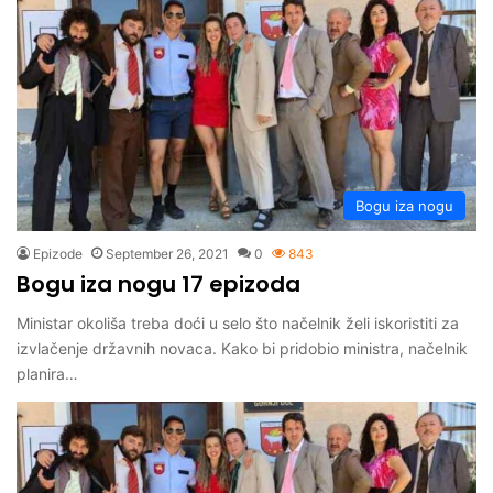
Bogu iza nogu
Epizode
September 26, 2021
0
843
Bogu iza nogu 17 epizoda
Ministar okoliša treba doći u selo što načelnik želi iskoristiti za
izvlačenje državnih novaca. Kako bi pridobio ministra, načelnik
planira…