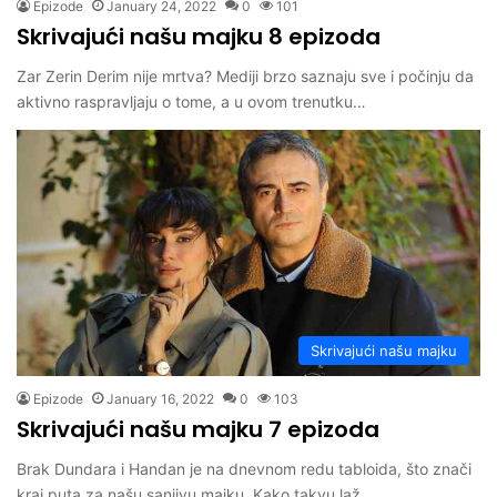
Epizode
January 24, 2022
0
101
Skrivajući našu majku 8 epizoda
Zar Zerin Derim nije mrtva? Mediji brzo saznaju sve i počinju da
aktivno raspravljaju o tome, a u ovom trenutku…
Skrivajući našu majku
Epizode
January 16, 2022
0
103
Skrivajući našu majku 7 epizoda
Brak Dundara i Handan je na dnevnom redu tabloida, što znači
kraj puta za našu sanjivu majku. Kako takvu laž…