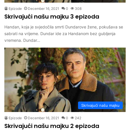
Epizode
December 16, 2021
0
308
Skrivajući našu majku 3 epizoda
Handan, koja je svjedočila smrti Dundarove žene, pokušava se
sabrati na vrijeme. Dundar ide za Handanom bez gubljenja
vremena. Dundar…
Skrivajući našu majku
Epizode
December 16, 2021
0
242
Skrivajući našu majku 2 epizoda