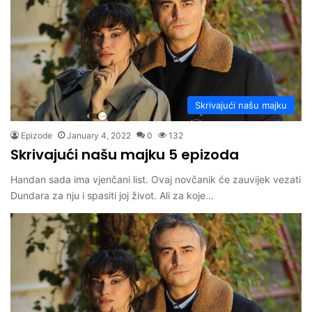
Skrivajući našu majku
Epizode
January 4, 2022
0
132
Skrivajući našu majku 5 epizoda
Handan sada ima vjenčani list. Ovaj novčanik će zauvijek vezati
Dundara za nju i spasiti joj život. Ali za koje…