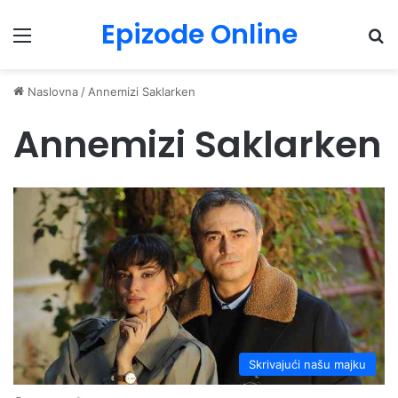
Epizode Online
Menu
Pr
Naslovna
/
Annemizi Saklarken
Annemizi Saklarken
Skrivajući našu majku