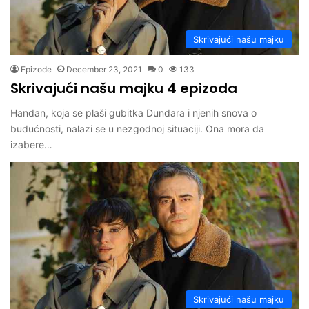
Skrivajući našu majku
Epizode
December 23, 2021
0
133
Skrivajući našu majku 4 epizoda
Handan, koja se plaši gubitka Dundara i njenih snova o
budućnosti, nalazi se u nezgodnoj situaciji. Ona mora da
izabere…
Skrivajući našu majku